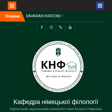
Перейти
BAVARIAN HORIZONS –
Новини
до
CULTURAL BRIDGES
вмісту
BETWEEN UKRAINE AND
BAVARIA
Пункт
Пункт
Пункт
Пункт
Meeting with a Stakeholder
меню
меню
меню
меню
International internship for
Associate Professors of
the Department of German
Philology
Кафедра німецької філології
Карпатський національний університет імені Василя Стефаника