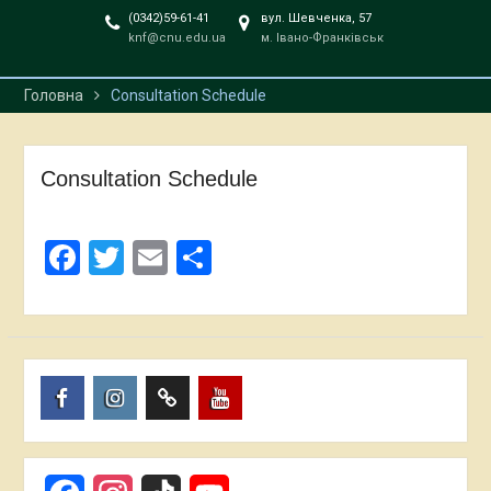
(0342)59-61-41
вул. Шевченка, 57
knf@cnu.edu.ua
м. Івано-Франківськ
Головна
Consultation Schedule
Consultation Schedule
Facebook
Twitter
Email
Share
Пункт
Пункт
Пункт
Пункт
меню
меню
меню
меню