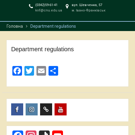
(0342)59-61-41
вул. Шевченка, 57
knf@cnu.edu.ua
м. Івано-Франківськ
Головна
Department regulations
Department regulations
Facebook
Twitter
Email
Share
Пункт
Пункт
Пункт
Пункт
меню
меню
меню
меню