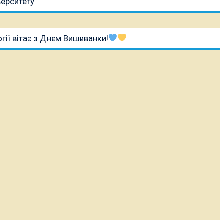
верситету
гії вітає з Днем Вишиванки!