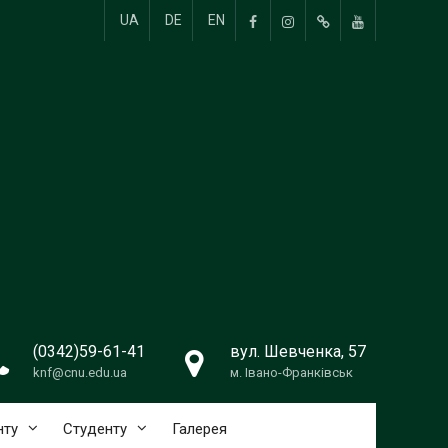
UA
DE
EN
Пункт
Пункт
Пункт
Пункт
меню
меню
меню
меню
(0342)59-61-41
вул. Шевченка, 57
knf@cnu.edu.ua
м. Івано-Франківськ
нту
Студенту
Галерея