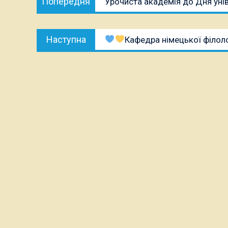
Попередня
Урочиста академія до Дня уні
записів
публікація:
Наступна
Наступна
Кафедра німецької філоло
публікація: