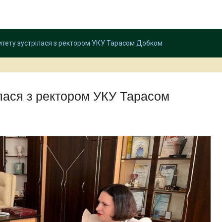
итету зустрілася з ректором УКУ Тарасом Добком
ілася з ректором УКУ Тарасом