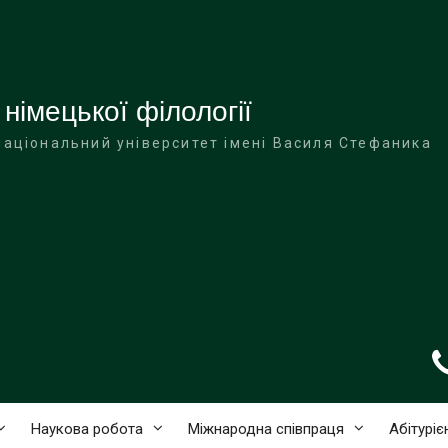
німецької філології
національний університет імені Василя Стефаника
Наукова робота
Міжнародна співпраця
Абітуріє