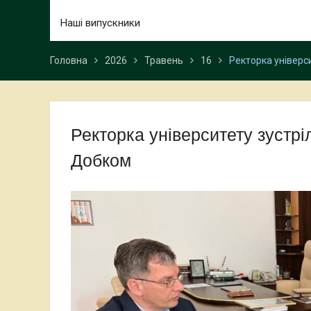
Наші випускники
Головна
2026
Травень
16
Ректорка універс
Ректорка університету зустр
Добком