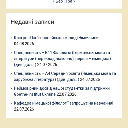
« Бер
Тра »
Недавні записи
Конгрес Пан’європейської молоді Німеччини
04.08.2026
Спеціальність – В11 Філологія (Германські мови та
літератури (переклад включно), перша – німецька)
(див. далі…)
24.07.2026
Спеціальність – А4 Середня освіта (Німецька мова та
зарубіжна література) (див. далі…)
24.07.2026
Неймовірний досвід нашої студентки за підтримки
Goethe-Institut Ukraine
22.07.2026
Кафедра німецької філології запрошує на навчання!
22.07.2026