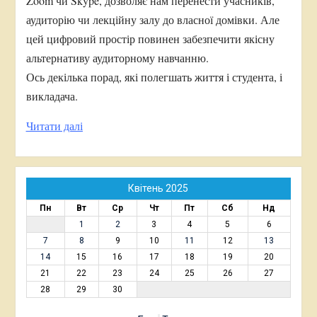
Zoom чи Skype, дозволяє нам перенести учасників,
аудиторію чи лекційну залу до власної домівки. Але
цей цифровий простір повинен забезпечити якісну
альтернативу аудиторному навчанню.
Ось декілька порад, які полегшать життя і студента, і
викладача.
Читати далі
Квітень 2025
Пн
Вт
Ср
Чт
Пт
Сб
Нд
1
2
3
4
5
6
7
8
9
10
11
12
13
14
15
16
17
18
19
20
21
22
23
24
25
26
27
28
29
30