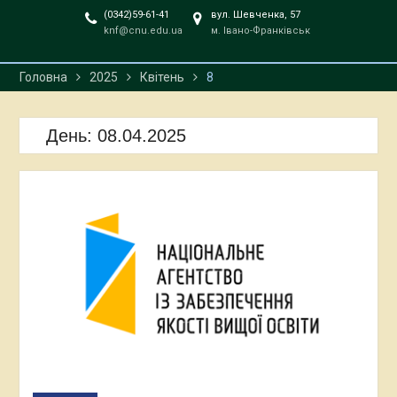
(0342)59-61-41
вул. Шевченка, 57
knf@cnu.edu.ua
м. Івано-Франківськ
Головна
2025
Квітень
8
День:
08.04.2025